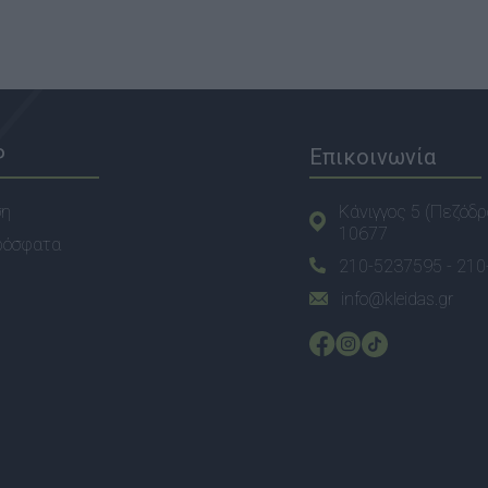
P
Επικοινωνία
ση
Κάνιγγος 5 (Πεζόδρ
10677
ρόσφατα
210-5237595 -
210
info@kleidas.gr