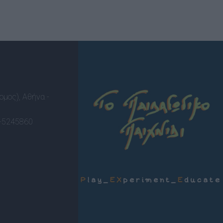
ομος), Αθήνα -
-5245860