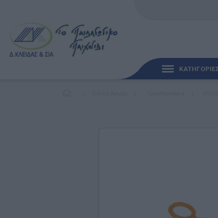
ΚΑΤΗΓΟΡΙΕ
|
Ειδική Αγωγή
|
Εργοθεραπεία
|
07603
ΓΡΉΓΟΡΗ ΜΑΤΙΆ
ΠΑΙΧΝΊΔΙΑ ΓΙΑ ΜΩΡΆ
ΠΑΙΔΑΓΩΓΙΚΆ ΠΑΙΧΝΊ
Γλώσσα & Γραφή
Ανακαλύπτοντας τα Μ
Φυσικές Επιστήμες