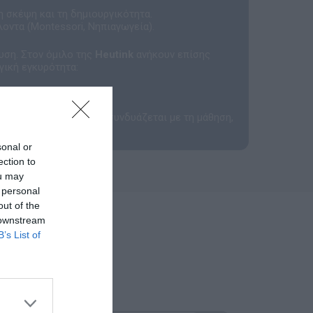
η σκέψη και τη δημιουργικότητα.
λοντα (Montessori, Νηπιαγωγεία).
υση. Στον όμιλο της
Heutink
ανήκουν επίσης
γική εγκυρότητα:
ιατί όταν το παιχνίδι συνδυάζεται με τη μάθηση,
sonal or
ection to
ou may
 personal
out of the
 downstream
B’s List of