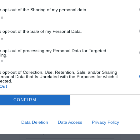
o opt-out of the Sharing of my personal data.
In
o opt-out of the Sale of my Personal Data.
In
to opt-out of processing my Personal Data for Targeted
ing.
In
o opt-out of Collection, Use, Retention, Sale, and/or Sharing
ersonal Data that Is Unrelated with the Purposes for which it
lected.
Out
CONFIRM
PTL-1 Ψαλίδι Δασκάλου-Μαθητή
PETA για Αριστερόχειρες | Με
Data Deletion
Data Access
Privacy Policy
Διπλή Λαβή Καθοδήγησης
Κωδικός:
PTL-1
PETA