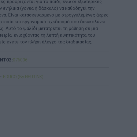
ές προορίζονται για το παιδί, ενώ οι εξωτερικές
 ενήλικα (γονέα ή δάσκαλο) να καθοδηγεί την
ΠΡΟΤΆΣΕΙΣ ΈΩΣ 20€
ονα. Είναι κατασκευασμένο με στρογγυλεμένες άκρες
οστασία και εργονομικό σχεδιασμό που διευκολύνει
ΑΝΑΜΝΗΣΤΙΚΆ ΚΑΙ ΒΙΒΛΊΑ/ΈΝΤΥΠΑ ΣΧΟΛΙΚΏΝ
ς. Αυτό το ψαλίδι μετατρέπει τη μάθηση σε μια
ΕΠΙΤΡΟΠΏΝ & ΣΧΟΛΙΚΏΝ ΜΟΝΆΔΩΝ
ειρία, ενισχύοντας τη λεπτή κινητικότητα του
ίς έχετε τον πλήρη έλεγχο της διαδικασίας.
Έντυπα-Βιβλία Παιδικών Σταθμων
Έντυπα-Βιβλία Νηπιαγωγείων
ΟΝΤΟΣ:
076036
Έντυπα-Βιβλία Δημοτικών
:
EDUCO (By HEUTINK)
Έντυπα-Βιβλία Γυμνασίων
'Έντυπα-Βιβλία Λυκείων-ΕΠΑΛ
'Έντυπα-Βιβλία ΙΕΚ
'Έντυπα-Βιβλία Σχολικών Επιτροπών