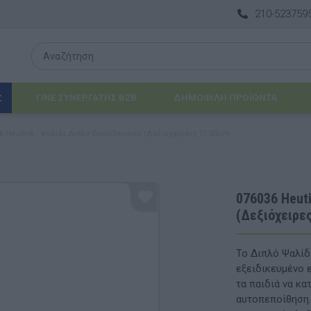
210-523759
ΓΙΝΕ ΣΥΝΕΡΓΑΤΗΣ B2B
ΔΗΜΟΦΙΛΉ ΠΡΟΪΌΝΤΑ
Σ
6 Heutink - Ψαλίδι Διπλό Εκπαιδευτικό (Δεξιόχειρες) 17,50cm
Λογοθεραπεία
 & ΒΡΈΦΗ
Εργοθεραπεία
076036 Heuti
(Δεξιόχειρε
ΔΙΑ
Προβλήματα Όρασης
ΈΠΙΠΛΑ & ΕΞΟΠΛΙΣΜΌΣ
Το Διπλό Ψαλίδι
εξειδικευμένο 
αθηματικά
Βασικός εξοπλισμός & Μονάδες Αποθήκε
τα παιδιά να κα
αυτοπεποίθηση.