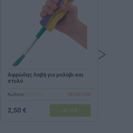
Αφρώδης Λαβή για μολύβι και
Εργ
στυλό
MEG
Γρα
Κωδικός:
592411
Κωδι
MEGAFORM
2,50 €
5,0