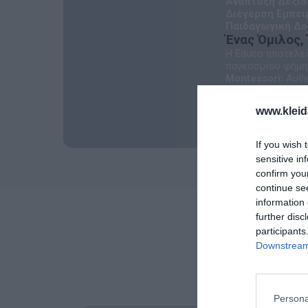
Ανάπτυξη Δεξιο
Διέγερση Εμπειρ
Παιδαγωγική Δο
Ένας Όμιλος,
Η Educo αποτελεί
παγκοσμίου φήμης
Montessori:
Αυθε
Jegro:
Εξειδικευμ
Toys for Life:
Ποι
www.kleid
Η αποστολή μας
If you wish 
sensitive in
confirm you
continue se
information 
further disc
participants
Downstream 
Persona