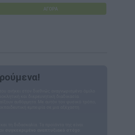
Αναμνηστικά Νηπιαγωγείων
αρούμενα!
 που ανήκει στον διεθνώς αναγνωρισμένο όμιλο
ροκλητική και διερευνητική διαδικασία.
παίξουν αυθόρμητα. Με αυτόν τον φυσικό τρόπο,
εκπαιδευτική εμπειρία σε μια αξέχαστη
και τη διδασκαλία. Τα προϊόντα της είναι
ναν
συγκεκριμένο αναπτυξιακό στόχο
: