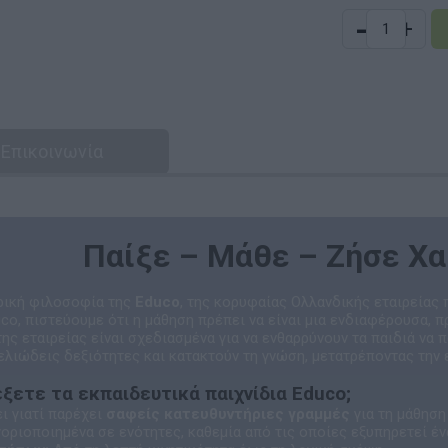
-
+
Επικοινωνία
Παίξε – Μάθε – Ζήσε Χ
τρική φιλοσοφία της
Educo
, της κορυφαίας Ολλανδικής εταιρείας
uco, πιστεύουμε ότι η μάθηση πρέπει να είναι μια ενδιαφέρουσα, π
της εταιρείας είναι σχεδιασμένα για να ενθαρρύνουν τα παιδιά να 
λιώδεις δεξιότητες και κατακτούν τη γνώση, μετατρέποντας την 
λέξετε τα εκπαιδευτικά παιχνίδια Educo;
ι γιατί παρέχει
σαφείς κατευθυντήριες γραμμές
για τη μάθηση 
οριοποιημένα σε ενότητες, καθεμία από τις οποίες εξυπηρετεί έ