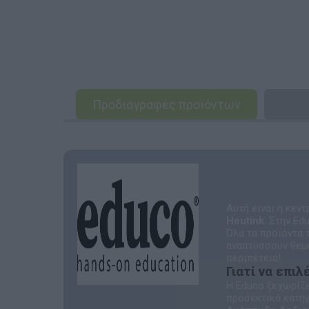
Προδιαγραφές προϊόντων
Αυτή είναι η κεν
Heutink
. Στην Ed
Όλα τα προϊόντα 
αναπτύσσουν θεμε
περιπέτεια!
Γιατί να επι
Η Educo ξεχωρίζε
προσεκτικά κατηγ