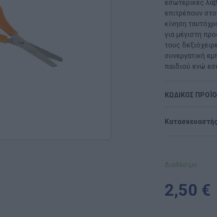
Μαλακή Γωνιά
εσωτερικές λαβ
επιτρέπουν στον
ρόνο
Παιδικό Δωμάτιο
κίνηση ταυτόχρ
για μέγιστη πρ
ΤΈΧΝΕΣ
τους δεξιόχειρε
συνεργατική εμπ
Χειροτεχνία
παιδιού ενώ εσε
Μουσική
ΚΩΔΙΚΟΣ ΠΡΟΪ
RI
Χορός & Θέατρο
Κατασκευαστής
Ή
ΠΑΙΔΑΓΩΓΙΚΌ ΥΛΙΚΌ ΓΙΑ ΕΝΉΛΙΚΕΣ
ΠΑΙΧΝΊΔΙΑ ΕΞΩΤΕΡΙΚΟΎ ΧΏΡΟΥ
Διαθέσιμο
Ι
Παιχνίδια Κήπου
2,50 €
ΡΟΦΉ
Επαγγελματικές Παιδικές Χαρές
Συνθέσεις Παιδικής Χαράς για ΑμεΑ