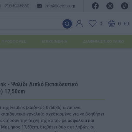
5 -
210-5245860
info@kleidas.gr
0
0
€0
ΠΡΟΣΦΟΡΈΣ
ΕΠΙΚΟΙΝΩΝΊΑ
ΔΙΑΦΗΜΙΣΤΙΚΟ ΥΛΙΚΟ
ΕΠΟΧΙΑΚΆ ΠΡΟΪΌΝΤΑ
Ιδέες για τα Χριστούγεννα
nk - Ψαλίδι Διπλό Εκπαιδευτικό
ς) 17,50cm
Ιδέες για τις Απόκριες
Ιδέες για το Πάσχα
 της Heutink (κωδικός 076036) είναι ένα
εκπαιδευτικό εργαλείο σχεδιασμένο για να βοηθήσει
Καλοκαιρινές Επιλογές
υσης
τακτήσουν την τέχνη της κοπής με ασφάλεια και
 Με μήκος 17,50cm, διαθέτει δύο σετ λαβών: οι
ΙΔΈΕΣ ΓΙΑ ΒΆΠΤΙΣΗ