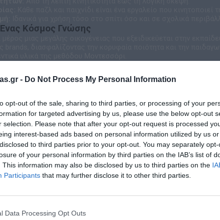
τήτων:
Από τη λεπτή κινητικότητα έως τη λογική σκέψη.
ίας:
Κάθε παζλ και παιχνίδι είναι ένα εργαλείο που κινητοποιεί τ
μή:
Ιδανικά για χρήση τόσο στο σπίτι όσο και σε σχολικά περιβάλ
 Ένας Κόσμος Γνώσης
 μέρος μιας μεγάλης οικογένειας που εξειδικεύεται στην εκπαίδε
 brands, διασφαλίζοντας την κορυφαία ποιότητα και την παιδαγω
ντικά υλικά της μεθόδου Μοντεσσόρι.
ένα εργαλεία για τα μαθηματικά και τη γλώσσα.
οτικά παιχνίδια για την ανάπτυξη των παιδιών στο σπίτι.
as.gr -
Do Not Process My Personal Information
:
Να κάνουμε κάθε παιδί να χαμογελά ενώ ανακαλύπτει τον κόσμο. Γ
το αποτέλεσμα είναι η ευτυχία!
to opt-out of the sale, sharing to third parties, or processing of your per
formation for targeted advertising by us, please use the below opt-out s
r selection. Please note that after your opt-out request is processed y
eing interest-based ads based on personal information utilized by us or
disclosed to third parties prior to your opt-out. You may separately opt-
losure of your personal information by third parties on the IAB’s list of
. This information may also be disclosed by us to third parties on the
IA
Σχετικά προϊόντα
Participants
that may further disclose it to other third parties.
l Data Processing Opt Outs