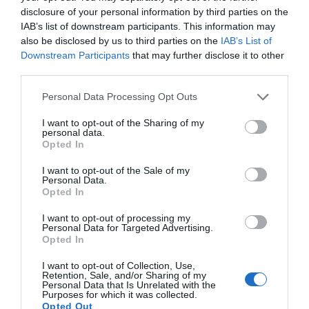
κατανοήσει πλήρως τις ανάγκες παιδιών και ενηλίκων
disclosure of your personal information by third parties on the
με σωματικές αναπηρίες. Αυτή η επιστημονική
IAB’s list of downstream participants. This information may
προσέγγιση οδήγησε στην ανάπτυξη μιας
also be disclosed by us to third parties on the
IAB’s List of
ολοκληρωμένης σειράς προσαρμοσμένων εργαλείων
που ενισχύουν την αυτονομία.
Downstream Participants
that may further disclose it to other
Σήμερα, υπό τη διοίκηση της
Genny Crockett
, η
third parties.
εταιρεία συνεχίζει να καινοτομεί, προσφέροντας ένα
ευρύ φάσμα προϊόντων που περιλαμβάνει:
Personal Data Processing Opt Outs
Ειδικά Εκπαιδευτικά Ψαλίδια:
Για παιδιά με
δυσπραξία ή περιορισμένο κινητικό έλεγχο.
I want to opt-out of the Sharing of my
Εργαλεία Κήπου Easi-Grip®:
Με εργονομικές λαβές
personal data.
που προστατεύουν τον καρπό.
Opted In
Είδη Κουζίνας & Σκεύη:
Σχεδιασμένα για άτομα με
ασθενές κράτημα ή αρθρίτιδα.
I want to opt-out of the Sale of my
Με το
60% της παραγωγής
της να εξάγεται σε
Personal Data.
διανομείς παγκοσμίως, η PETA παραμένει
Opted In
αφοσιωμένη στην αποστολή της: να κάνει την
καθημερινή διαβίωση των ανθρώπων με ειδικές
I want to opt-out of processing my
Personal Data for Targeted Advertising.
σωματικές προκλήσεις ευκολότερη, προσφέροντας
Opted In
λύσεις υψηλής ποιότητας ανεξαρτήτως ηλικίας ή
ικανότητας.
I want to opt-out of Collection, Use,
Retention, Sale, and/or Sharing of my
Personal Data that Is Unrelated with the
Purposes for which it was collected.
Opted Out