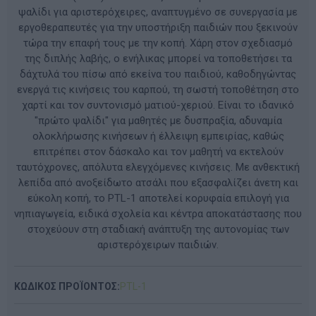
ψαλίδι για αριστερόχειρες, αναπτυγμένο σε συνεργασία με
εργοθεραπευτές για την υποστήριξη παιδιών που ξεκινούν
τώρα την επαφή τους με την κοπή. Χάρη στον σχεδιασμό
της διπλής λαβής, ο ενήλικας μπορεί να τοποθετήσει τα
δάχτυλά του πίσω από εκείνα του παιδιού, καθοδηγώντας
ενεργά τις κινήσεις του καρπού, τη σωστή τοποθέτηση στο
χαρτί και τον συντονισμό ματιού-χεριού. Είναι το ιδανικό
"πρώτο ψαλίδι" για μαθητές με δυσπραξία, αδυναμία
ολοκλήρωσης κινήσεων ή έλλειψη εμπειρίας, καθώς
επιτρέπει στον δάσκαλο και τον μαθητή να εκτελούν
ταυτόχρονες, απόλυτα ελεγχόμενες κινήσεις. Με ανθεκτική
λεπίδα από ανοξείδωτο ατσάλι που εξασφαλίζει άνετη και
εύκολη κοπή, το PTL-1 αποτελεί κορυφαία επιλογή για
νηπιαγωγεία, ειδικά σχολεία και κέντρα αποκατάστασης που
στοχεύουν στη σταδιακή ανάπτυξη της αυτονομίας των
αριστερόχειρων παιδιών.
ΚΩΔΙΚΟΣ ΠΡΟΪΟΝΤΟΣ:
PTL-1