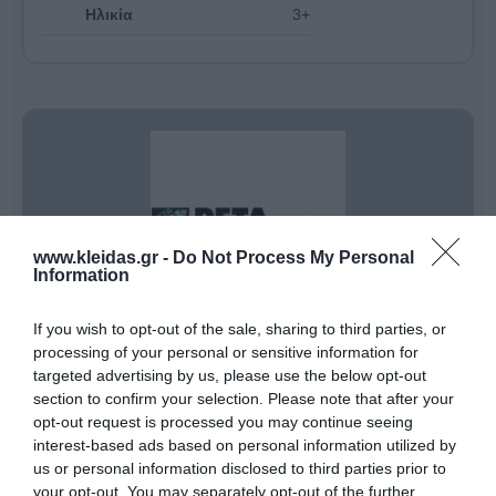
Ηλικία
3+
www.kleidas.gr -
Do Not Process My Personal
Information
If you wish to opt-out of the sale, sharing to third parties, or
processing of your personal or sensitive information for
targeted advertising by us, please use the below opt-out
Η
PETA
είναι μια οικογενειακή επιχείρηση με διεθνή
section to confirm your selection. Please note that after your
παρουσία, η οποία από την ίδρυσή της το
1976
opt-out request is processed you may continue seeing
ηγείται στον σχεδιασμό εργονομικών βοηθημάτων. Ο
ιδρυτής της,
Lionel Crockett
, υπήρξε πρωτοπόρος,
interest-based ads based on personal information utilized by
δημιουργώντας το πρώτο ψαλίδι
Easi-Grip®
και
us or personal information disclosed to third parties prior to
συνεργαζόμενος στενά με εργοθεραπευτές για να
your opt-out. You may separately opt-out of the further