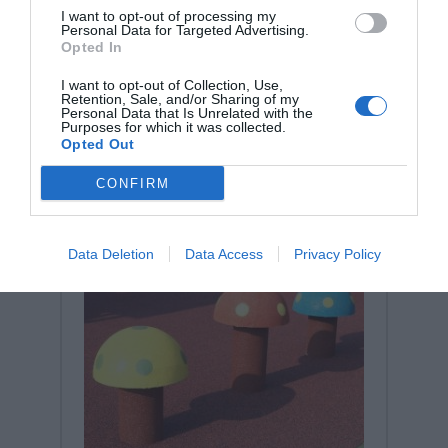
MEGAFORM – Ελαστικοί Ιμάντες
I want to opt-out of processing my
Personal Data for Targeted Advertising.
Συνεργασίας (Σετ 2 Τεμάχια)
Κωδικός:
570245
MEGAFORM
Opted In
I want to opt-out of Collection, Use,
72,01 €
Retention, Sale, and/or Sharing of my
Personal Data that Is Unrelated with the
Purposes for which it was collected.
Opted Out
CONFIRM
Data Deletion
Data Access
Privacy Policy