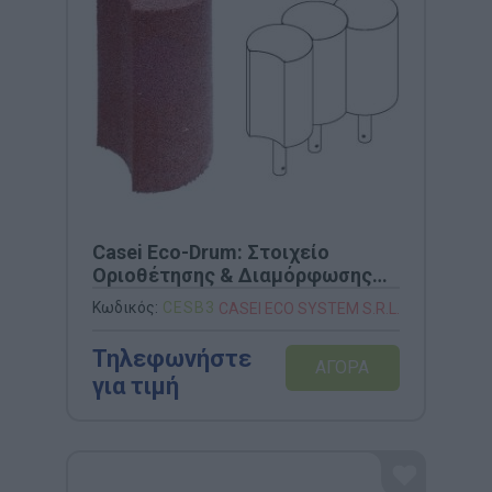
Casei Eco-Drum: Στοιχείο
Οριοθέτησης & Διαμόρφωσης
από Ανακυκλωμένο Καουτσούκ
Κωδικός:
CESB3
CASEI ECO SYSTEM S.R.L.
(40cm)
Τηλεφωνήστε
για τιμή