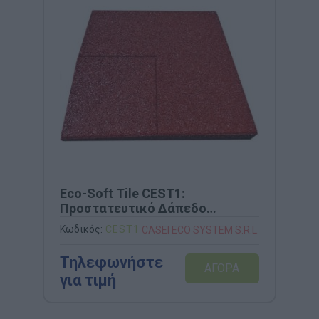
Eco-Soft Tile CEST1:
Προστατευτικό Δάπεδο
Ασφαλείας από Ανακυκλωμένο
Κωδικός:
CEST1
CASEI ECO SYSTEM S.R.L.
Καουτσούκ
Τηλεφωνήστε
για τιμή