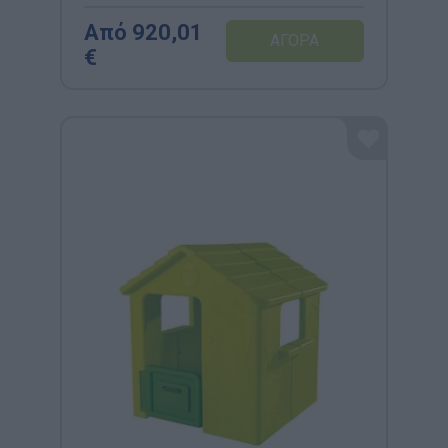
Από 920,01
€