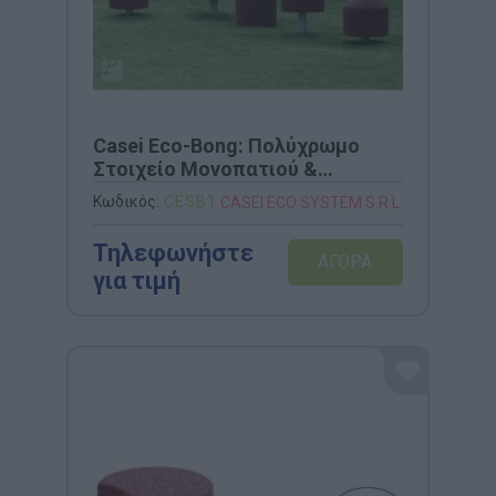
Casei Eco-Bong: Πολύχρωμο
Στοιχείο Μονοπατιού &
Ισορροπίας από Ανακυκλωμένο
Κωδικός:
CESB1
CASEI ECO SYSTEM S.R.L.
Καουτσούκ (CESB1)
Τηλεφωνήστε
για τιμή