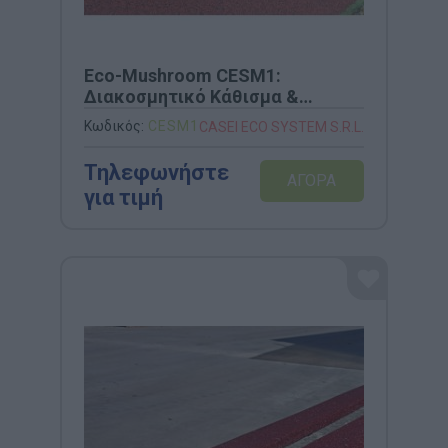
Eco-Mushroom CESM1:
Διακοσμητικό Κάθισμα &
Παιχνίδι Ασφαλείας από
Κωδικός:
CESM1
CASEI ECO SYSTEM S.R.L.
Καουτσούκ
Τηλεφωνήστε
για τιμή