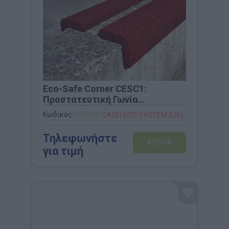
Eco-Safe Corner CESC1:
Προστατευτική Γωνία
Ασφαλείας από Ανακυκλωμένο
Κωδικός:
CESC1
CASEI ECO SYSTEM S.R.L.
Καουτσούκ
Τηλεφωνήστε
για τιμή