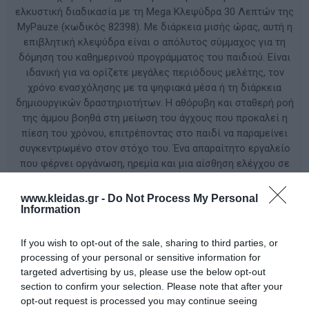
ελκυστική διαδικασία με τη Mega Κλεψύδρα 30 Λεπτών της
MyPauze (κωδικός 82398). Με διάρκεια μισής ώρας, αυτή η
επιβλητική κλεψύδρα είναι ο απόλυτος σύμμαχος για τη
δόμηση του καθημερινού προγράμματος του παιδιού. Είναι
ιδανική για να ορίζετε μεγάλες περιόδους μελέτης, τον
χρόνο ενασχόλησης με τα ψηφιακά μέσα ή τη διάρκεια
δημιουργικών δραστηριοτήτων. Η αθόρυβη και σταθερή ροή
της άμμου βοηθά στη μείωση του άγχους που προκαλεί η
πίεση του χρόνου, επιτρέποντας στο παιδί να παραμείνει
συγκεντρωμένο στον στόχο του. Ένα απαραίτητο εργαλείο
που φέρνει οργάνωση, ηρεμία και μια αίσθηση ελέγχου σε
κάθε σπίτι. Τεχνικά Χαρακτηριστικά: Διάρκεια: 30 λεπτά
Διαστάσεις: 16 x 14.5 x 31.5 cm Βάρος: 875 g Υλικό:
www.kleidas.gr -
Do Not Process My Personal
Ανθεκτικό ABS και Ακρυλικό Χρήση: Οπτική διαχείριση
Information
χρόνου, ενίσχυση συγκέντρωσης, οργάνωση μεγάλων
δραστηριοτήτων
If you wish to opt-out of the sale, sharing to third parties, or
processing of your personal or sensitive information for
targeted advertising by us, please use the below opt-out
ΚΩΔΙΚΟΣ ΠΡΟΪΟΝΤΟΣ:
82398
section to confirm your selection. Please note that after your
opt-out request is processed you may continue seeing