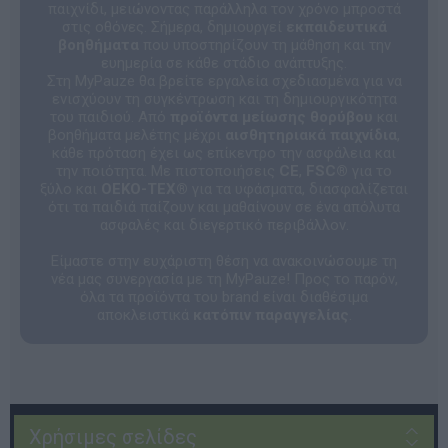
παιχνίδι, μειώνοντας παράλληλα τον χρόνο μπροστά
στις οθόνες. Σήμερα, δημιουργεί
εκπαιδευτικά
βοηθήματα
που υποστηρίζουν τη μάθηση και την
ευημερία σε κάθε στάδιο ανάπτυξης.
Στη MyPauze θα βρείτε εργαλεία σχεδιασμένα για να
ενισχύουν τη συγκέντρωση και τη δημιουργικότητα
του παιδιού. Από
προϊόντα μείωσης θορύβου
και
βοηθήματα μελέτης μέχρι
αισθητηριακά παιχνίδια
,
κάθε πρόταση έχει ως επίκεντρο την ασφάλεια και
την ποιότητα. Με πιστοποιήσεις
CE
,
FSC®
για το
ξύλο και
OEKO-TEX®
για τα υφάσματα, διασφαλίζεται
ότι τα παιδιά παίζουν και μαθαίνουν σε ένα απόλυτα
ασφαλές και διεγερτικό περιβάλλον.
Είμαστε στην ευχάριστη θέση να ανακοινώσουμε τη
νέα μας συνεργασία με τη MyPauze! Προς το παρόν,
όλα τα προϊόντα του brand είναι διαθέσιμα
αποκλειστικά
κατόπιν παραγγελίας
.
Χρήσιμες σελίδες