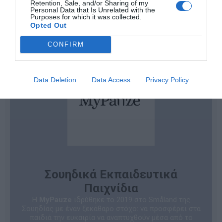
Retention, Sale, and/or Sharing of my
Ηλικία
3+
Personal Data that Is Unrelated with the
Purposes for which it was collected.
Opted Out
CONFIRM
Data Deletion
Data Access
Privacy Policy
Σουηδικά Εκπαιδευτικά
Παιχνίδια
Η
MyPauze
ιδρύθηκε το 2019 στο Småland της
Σουηδίας με έναν ξεκάθαρο στόχο: να προσφέρει στα
παιδιά την ευκαιρία να αναπτυχθούν μέσα από το