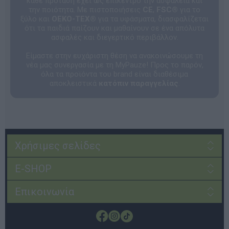
κάθε πρόταση έχει ως επίκεντρο την ασφάλεια και
την ποιότητα. Με πιστοποιήσεις
CE
,
FSC®
για το
ξύλο και
OEKO-TEX®
για τα υφάσματα, διασφαλίζεται
ότι τα παιδιά παίζουν και μαθαίνουν σε ένα απόλυτα
ασφαλές και διεγερτικό περιβάλλον.
Είμαστε στην ευχάριστη θέση να ανακοινώσουμε τη
νέα μας συνεργασία με τη MyPauze! Προς το παρόν,
όλα τα προϊόντα του brand είναι διαθέσιμα
αποκλειστικά
κατόπιν παραγγελίας
.
Χρήσιμες σελίδες
E-SHOP
Επικοινωνία