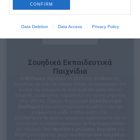
CONFIRM
Data Deletion
Data Access
Privacy Policy
Σουηδικά Εκπαιδευτικά
Παιχνίδια
Η
MyPauze
ιδρύθηκε το 2019 στο Småland της
Σουηδίας με έναν ξεκάθαρο στόχο: να προσφέρει στα
παιδιά την ευκαιρία να αναπτυχθούν μέσα από το
παιχνίδι, μειώνοντας παράλληλα τον χρόνο μπροστά
στις οθόνες. Σήμερα, δημιουργεί
εκπαιδευτικά
βοηθήματα
που υποστηρίζουν τη μάθηση και την
ευημερία σε κάθε στάδιο ανάπτυξης.
Στη MyPauze θα βρείτε εργαλεία σχεδιασμένα για να
ενισχύουν τη συγκέντρωση και τη δημιουργικότητα
του παιδιού. Από
προϊόντα μείωσης θορύβου
και
βοηθήματα μελέτης μέχρι
αισθητηριακά παιχνίδια
,