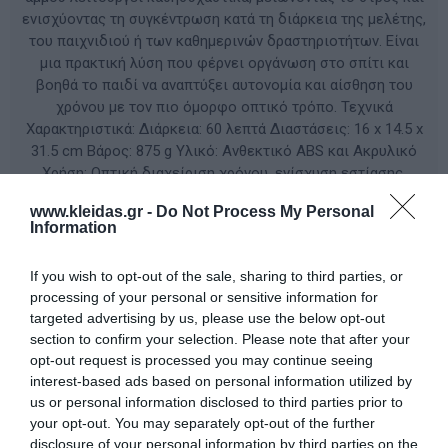
ενισχύοντας τη συγκέντρωση κατά τη διάρκεια της μελέτης,
του παιχνιδιού ή των καθημερινών δραστηριοτήτων. Είναι
μια πρακτική λύση που φέρνει οργάνωση στο σπίτι και
βοηθά το παιδί να αναπτύξει αυτονομία και αίσθηση του
χρόνου με τον πιο όμορφο οπτικό τρόπο. Τεχνικά
Χαρακτηριστικά: Διάρκεια: 60 λεπτά Διαστάσεις: 16 x 14.5 x
31.5 cm Βάρος: 875 g Υλικό: Ανθεκτικό ABS και Ακρυλικό
Χρήση: Οπτική διαχείριση χρόνου, ενίσχυση εστίασης,
οργάνωση μακροπρόθεσμων δραστηριοτήτων
www.kleidas.gr -
Do Not Process My Personal
Information
ΚΩΔΙΚΟΣ ΠΡΟΪΟΝΤΟΣ:
82400
If you wish to opt-out of the sale, sharing to third parties, or
processing of your personal or sensitive information for
Κατασκευαστής:
MYPAUZE
targeted advertising by us, please use the below opt-out
section to confirm your selection. Please note that after your
opt-out request is processed you may continue seeing
interest-based ads based on personal information utilized by
Διαθέσιμο
us or personal information disclosed to third parties prior to
your opt-out. You may separately opt-out of the further
disclosure of your personal information by third parties on the