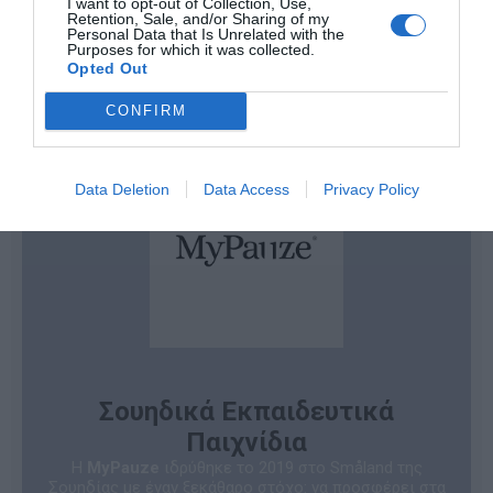
I want to opt-out of Collection, Use,
Retention, Sale, and/or Sharing of my
Personal Data that Is Unrelated with the
Ηλικία
3+
Purposes for which it was collected.
Opted Out
CONFIRM
Data Deletion
Data Access
Privacy Policy
Σουηδικά Εκπαιδευτικά
Παιχνίδια
Η
MyPauze
ιδρύθηκε το 2019 στο Småland της
Σουηδίας με έναν ξεκάθαρο στόχο: να προσφέρει στα