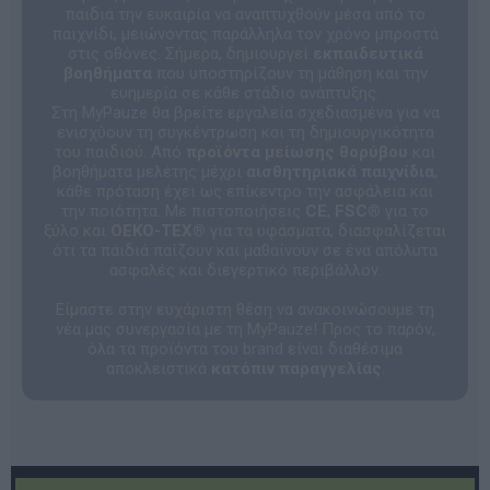
παιδιά την ευκαιρία να αναπτυχθούν μέσα από το
παιχνίδι, μειώνοντας παράλληλα τον χρόνο μπροστά
στις οθόνες. Σήμερα, δημιουργεί
εκπαιδευτικά
βοηθήματα
που υποστηρίζουν τη μάθηση και την
ευημερία σε κάθε στάδιο ανάπτυξης.
Στη MyPauze θα βρείτε εργαλεία σχεδιασμένα για να
ενισχύουν τη συγκέντρωση και τη δημιουργικότητα
του παιδιού. Από
προϊόντα μείωσης θορύβου
και
βοηθήματα μελέτης μέχρι
αισθητηριακά παιχνίδια
,
κάθε πρόταση έχει ως επίκεντρο την ασφάλεια και
την ποιότητα. Με πιστοποιήσεις
CE
,
FSC®
για το
ξύλο και
OEKO-TEX®
για τα υφάσματα, διασφαλίζεται
ότι τα παιδιά παίζουν και μαθαίνουν σε ένα απόλυτα
ασφαλές και διεγερτικό περιβάλλον.
Είμαστε στην ευχάριστη θέση να ανακοινώσουμε τη
νέα μας συνεργασία με τη MyPauze! Προς το παρόν,
όλα τα προϊόντα του brand είναι διαθέσιμα
αποκλειστικά
κατόπιν παραγγελίας
.