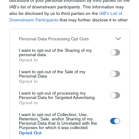
disclosure of your personal information by third parties on the
όπως νηπιαγωγεία και παιδότοπους.
IAB’s list of downstream participants. This information may
Η ασφάλεια των παιδιών αποτελεί αδιαπραγμάτευτη
also be disclosed by us to third parties on the
IAB’s List of
προτεραιότητα για τη Raffetto. Όλα τα προϊόντα
Downstream Participants
that may further disclose it to other
κατασκευάζονται σύμφωνα με τα αυστηρά
Ευρωπαϊκά πρότυπα ασφαλείας (EN71)
, ενώ τα
third parties.
χρώματα και τα βερνίκια που χρησιμοποιούνται είναι
απολύτως ασφαλή, μη τοξικά και φιλικά προς το
Personal Data Processing Opt Outs
περιβάλλον
. Η απλότητα στον σχεδιασμό τους δεν
είναι τυχαία· τα μικροέπιπλα και τα παιχνίδια Raffetto
I want to opt-out of the Sharing of my
είναι μελετημένα για να ενθαρρύνουν τα παιδιά να
personal data.
αναπτύξουν τη φαντασία τους και να
Opted In
κοινωνικοποιηθούν μέσα από το παιχνίδι ρόλων,
λειτουργώντας σε ένα απόλυτα αρμονικό και ασφαλές
I want to opt-out of the Sale of my
περιβάλλον.
Personal Data.
Opted In
Με έμφαση στη στιβαρή κατασκευή και τη
λειτουργικότητα, η Raffetto προσφέρει
επαγγελματικές λύσεις εξοπλισμού που αντέχουν
I want to opt-out of processing my
Personal Data for Targeted Advertising.
στον χρόνο, προσφέροντας μια αίσθηση ποιότητας και
Opted In
φυσικής αισθητικής σε κάθε εκπαιδευτική γωνιά.
I want to opt-out of Collection, Use,
Retention, Sale, and/or Sharing of my
Personal Data that Is Unrelated with the
Purposes for which it was collected.
Opted Out