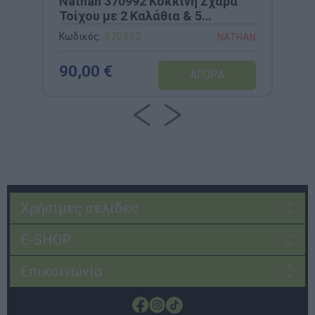
Nathan 370992 Κόκκινη Σχάρα
Τοίχου με 2 Καλάθια & 5
Άγκιστρα
Κωδικός:
370992
NATHAN
90,00 €
Χρήσιμες σελίδες
E-SHOP
Επικοινωνία