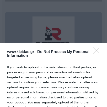
www.kleidas.gr -
Do Not Process My Personal
Information
If you wish to opt-out of the sale, sharing to third parties, or
Η ιταλική εταιρεία
Raffetto
εξειδικεύεται στον
processing of your personal or sensitive information for
σχεδιασμό και την παραγωγή διαχρονικών ξύλινων
targeted advertising by us, please use the below opt-out
επίπλων, συνδυάζοντας την παραδοσιακή "ζεστασιά"
section to confirm your selection. Please note that after your
του υλικού με τις πιο σύγχρονες προδιαγραφές
opt-out request is processed you may continue seeing
αντοχής. Κάθε κομμάτι κατασκευάζεται από
interest-based ads based on personal information utilized by
λουστραρισμένο πλακάτ θαλάσσης υψηλής
ποιότητας
, ένα υλικό που εγγυάται εξαιρετική
us or personal information disclosed to third parties prior to
σταθερότητα και μακροζωία, ακόμη και σε
your opt-out. You may separately opt-out of the further
περιβάλλοντα με πολλούς ταυτόχρονους χρήστες,