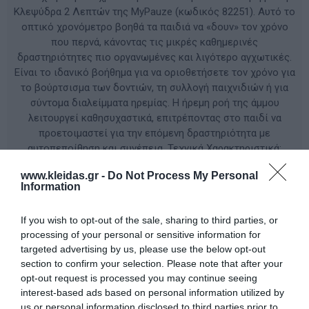
Κλεψύδρα 2 Λεπτών της MyPauze (κωδικός 82251). Αυτό το
οπτικό χρονόμετρο βοηθά τα παιδιά να «δουν» τον χρόνο
που περνά, κάνοντας τις μικρές καθημερινές
δραστηριότητες πιο οργανωμένες και λιγότερο αγχωτικές.
Είναι το ιδανικό βοήθημα για να οριοθετήσετε τον χρόνο για
το βούρτσισμα των δοντιών, τη συλλογή παιχνιδιών ή για
σύντομα διαλείμματα ηρεμίας. Η ήρεμη ροή της άμμου
λειτουργεί καθησυχαστικά, επιτρέποντας στο παιδί να
προετοιμαστεί για την επόμενη δραστηριότητα με
αυτοπεποίθηση και συνέπεια. Τεχνικά Χαρακτηριστικά:
Διάρκεια: 2 λεπτά Διαστάσεις: 16 x 8 cm Βάρος: 170 g Υλικό:
www.kleidas.gr -
Do Not Process My Personal
Ανθεκτικό ABS και Άμμος Χρήση: Οπτική διαχείριση χρόνου,
Information
αυτορρύθμιση, σύντομες καθημερινές ρουτίνες
If you wish to opt-out of the sale, sharing to third parties, or
processing of your personal or sensitive information for
ΚΩΔΙΚΟΣ ΠΡΟΪΟΝΤΟΣ:
82251
targeted advertising by us, please use the below opt-out
section to confirm your selection. Please note that after your
Κατασκευαστής:
MYPAUZE
opt-out request is processed you may continue seeing
interest-based ads based on personal information utilized by
us or personal information disclosed to third parties prior to