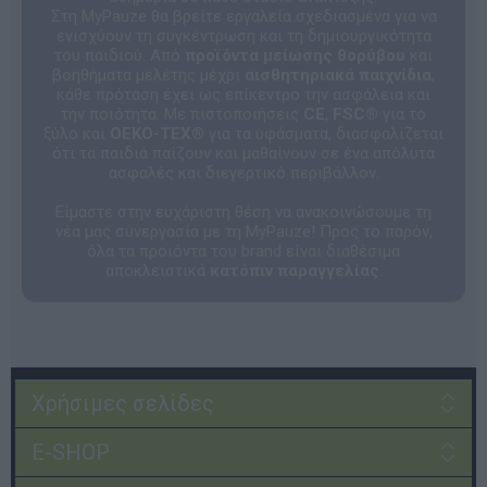
Στη MyPauze θα βρείτε εργαλεία σχεδιασμένα για να
ενισχύουν τη συγκέντρωση και τη δημιουργικότητα
του παιδιού. Από
προϊόντα μείωσης θορύβου
και
βοηθήματα μελέτης μέχρι
αισθητηριακά παιχνίδια
,
κάθε πρόταση έχει ως επίκεντρο την ασφάλεια και
την ποιότητα. Με πιστοποιήσεις
CE
,
FSC®
για το
ξύλο και
OEKO-TEX®
για τα υφάσματα, διασφαλίζεται
ότι τα παιδιά παίζουν και μαθαίνουν σε ένα απόλυτα
ασφαλές και διεγερτικό περιβάλλον.
Είμαστε στην ευχάριστη θέση να ανακοινώσουμε τη
νέα μας συνεργασία με τη MyPauze! Προς το παρόν,
όλα τα προϊόντα του brand είναι διαθέσιμα
αποκλειστικά
κατόπιν παραγγελίας
.
Χρήσιμες σελίδες
E-SHOP